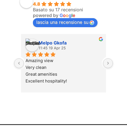
4.8
Basato su 17 recensioni
powered by
G
o
o
g
l
e
lascia una recensione su
Melpo Gkofa
11:45 19 Apr 25
Amazing view
Very 
Very clean
Great amenities
Excellent hospitality!