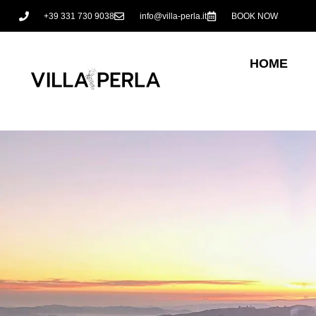
+39 331 730 9038
info@villa-perla.it
BOOK NOW
HOME